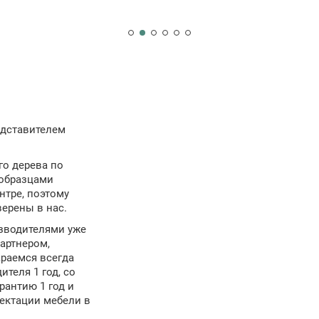
дставителем
го дерева по
 образцами
нтре, поэтому
ерены в нас.
зводителями уже
артнером,
араемся всегда
ителя 1 год, со
антию 1 год и
ектации мебели в