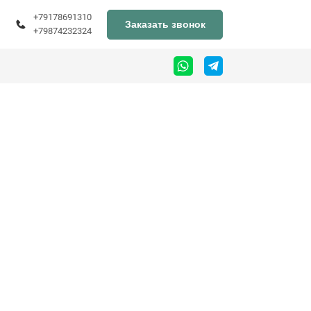
+79178691310
Заказать звонок
+79874232324