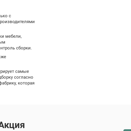
ько с
производителями
ки мебели,
ным
нтроль сборки.
иже
рирует самые
дборку согласно
фабрику, которая
Акция